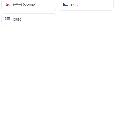
한국어 (COREÀ)
한국어 (COREÀ)
TXEC
TXEC
Kémair S. valoració
GREC
GREC
K
4/5
19/06/2026
•
04:25
Olivio J. valoració
O
5/5
29/05/2026
•
10:53
Emilie A. valoració
E
5/5
Très bons plats, tarifs très raisonnables et
accueil très très sympathique
20/05/2026
•
08:22