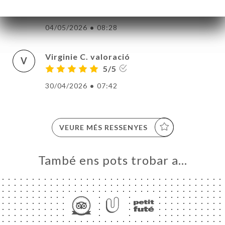
C
4/5
04/05/2026
•
08:28
Virginie C. valoració
V
5/5
30/04/2026
•
07:42
VEURE MÉS RESSENYES
També ens pots trobar a…