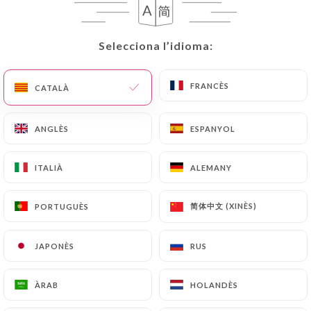
CA
MENÚ
Selecciona l’idioma:
Selecciona l’idioma:
FRANCÈS
FRANCÈS
CATALÀ
CATALÀ
/
INICI
RESSENYES
ANGLÈS
ANGLÈS
ESPANYOL
ESPANYOL
Ressenyes
ITALIÀ
ITALIÀ
ALEMANY
ALEMANY
简体中文 (XINÈS)
简体中文 (XINÈS)
PORTUGUÈS
PORTUGUÈS
226 ressenyes a Uniiti
JAPONÈS
JAPONÈS
RUS
RUS
4.3 / 5
ÀRAB
ÀRAB
HOLANDÈS
HOLANDÈS
Ressenyes 100 % reals i verificades.