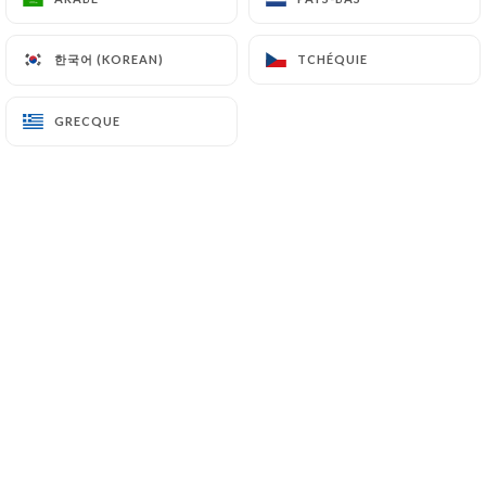
Bouillonnerie de
l’Opéra
한국어 (KOREAN)
한국어 (KOREAN)
TCHÉQUIE
TCHÉQUIE
25 Rue Glandeves
GRECQUE
GRECQUE
13001 Marseille France
+33465976610
Nom
Email