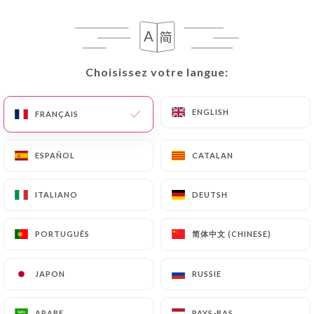
FR
MENU
Choisissez votre langue:
Choisissez votre langue:
ENGLISH
ENGLISH
FRANÇAIS
FRANÇAIS
/
ACCUEIL
CONTACT
Contact
ESPAÑOL
ESPAÑOL
CATALAN
CATALAN
ITALIANO
ITALIANO
DEUTSH
DEUTSH
简体中文 (CHINESE)
简体中文 (CHINESE)
PORTUGUÊS
PORTUGUÊS
JAPON
JAPON
RUSSIE
RUSSIE
Les Bavards -
ARABE
ARABE
PAYS-BAS
PAYS-BAS