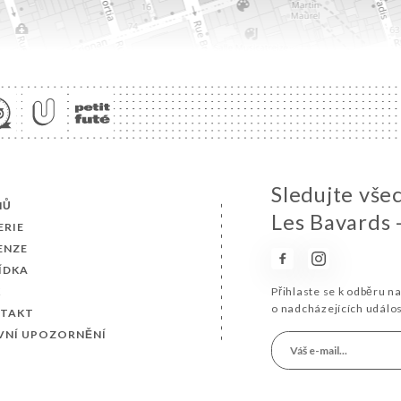
Sledujte vše
MŮ
Les Bavards 
ERIE
ENZE
ÍDKA
K
Přihlaste se k odběru n
o nadcházejících událo
TAKT
VNÍ UPOZORNĚNÍ