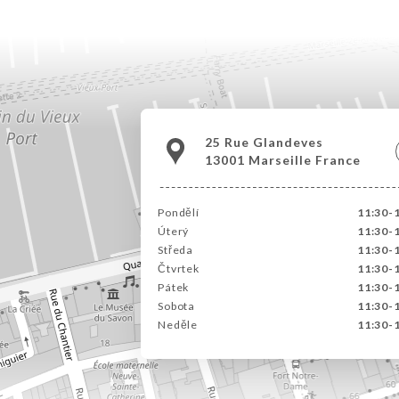
25 Rue Glandeves
13001 Marseille France
Pondělí
11:30-
Úterý
11:30-
Středa
11:30-
Čtvrtek
11:30-
Pátek
11:30-
Sobota
11:30-
Neděle
11:30-