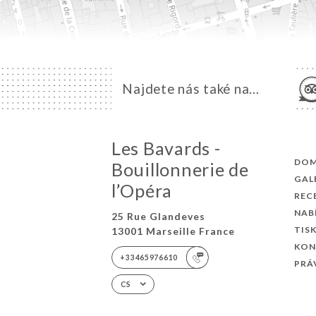
Najdete nás také na...
Les Bavards -
DO
Bouillonnerie de
GAL
l’Opéra
REC
NAB
25 Rue Glandeves
TIS
13001 Marseille France
KON
+33465976610
PRÁ
CS