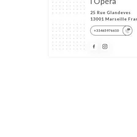
l’Opéra
25 Rue Glandeves
13001 Marseille Fra
+33465976610