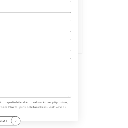
ého spotřebitelského zákoníku se připomíná,
znam Bloctel proti telefonickému oslovování:
SLAT