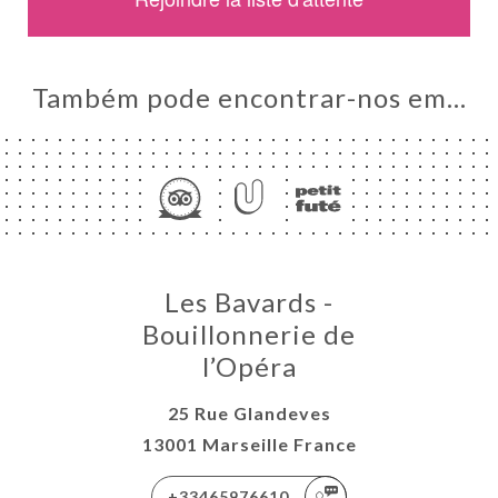
Também pode encontrar-nos em…
NA
AL
Les Bavards -
RVAR
Bouillonnerie de
ERIA
l’Opéra
IAÇÃO
NU
25 Rue Glandeves
ENSA
13001 Marseille France
ACTO
+33465976610