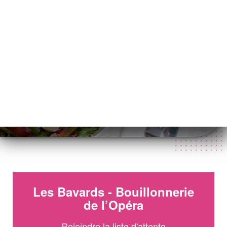
PT
MENU
/
PÁGINA INICIAL
WAITLIST
Waitlist