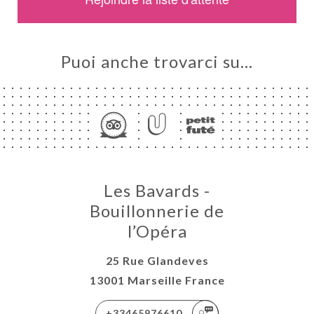
Puoi anche trovarci su…
A
LE
Les Bavards -
NOTA
Bouillonnerie de
ERIA
l’Opéra
SIONE
NU
25 Rue Glandeves
MPA
13001 Marseille France
ATTO
+33465976610