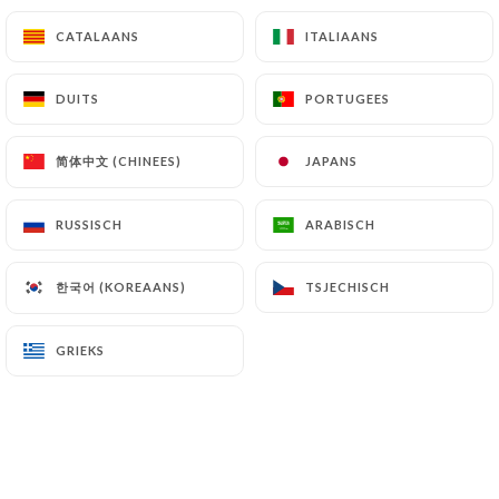
CATALAANS
CATALAANS
ITALIAANS
ITALIAANS
DUITS
DUITS
PORTUGEES
PORTUGEES
简体中文 (CHINEES)
简体中文 (CHINEES)
JAPANS
JAPANS
RUSSISCH
RUSSISCH
ARABISCH
ARABISCH
한국어 (KOREAANS)
한국어 (KOREAANS)
TSJECHISCH
TSJECHISCH
GRIEKS
GRIEKS