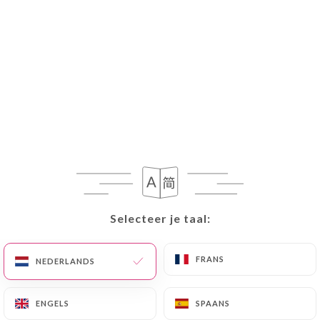
Selecteer je taal:
Selecteer je taal:
FRANS
FRANS
NEDERLANDS
NEDERLANDS
ENGELS
ENGELS
SPAANS
SPAANS