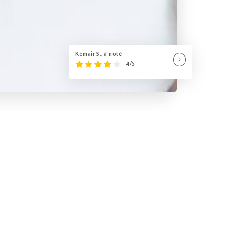
Kémair S., à noté
4/5
uillon!
 prépares au jour le jour avec