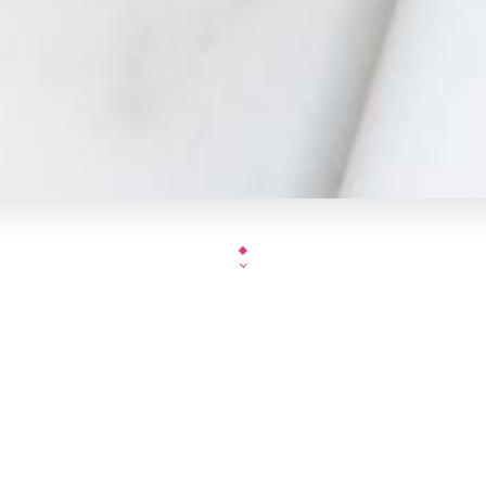
Découvrez notre cuisine bo
Les grands classiques de la gastronomie Française,